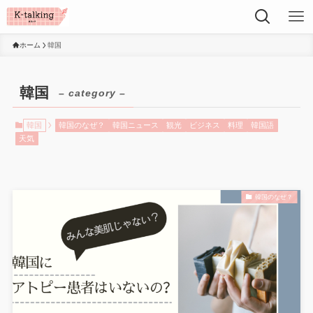
ホーム
韓国
韓国
– category –
韓国
韓国のなぜ？
韓国ニュース
観光
ビジネス
料理
韓国語
天気
韓国のなぜ？