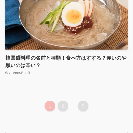
韓国麺料理の名前と種類！食べ方はすする？赤いのや
黒いのは辛い？
2019年5月29日
1
2
...
5